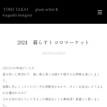
YUMI TAKAI glass artist &
wagashi designer
2024 暮らすトコロマーケット
2024年12月04日
1日だけの参加でしたが
澄み切った青空の下、強い風も長くは続かず穏やかな時間を過ごしまし
た。
実際に手にとっていただく方の雰囲気がわかり、すごくお似合いそうなも
のを選ばれるので
それを目の当たりにできるこの機会はとても興味深く貴重だと思いまし
た。