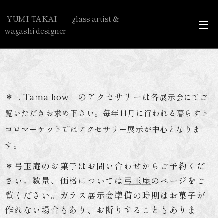
YUMI TAKAI glass artist &
wagashi designer
＊『Tama-bow』の
アクセサリー
は
各展示会にてご
覧いただきお求め下さい。毎年11月に行われる暮らすト
コロマーケットではアクセサリー展示が中心となりま
す。
＊
弓玉庵のお菓子
は
お問い合わせ
からご予約くだ
さい。数量、価格については
弓玉庵
のページをご
覧ください。ガラス展示会準備の時期はお菓子が
作れない場合もあり、お断りすることもありま